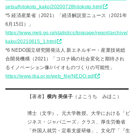
setsu/hitokoto_kako/20200728hitokoto.html
*5 経済産業省（2021）「経済解説室ニュース（2021年
6月15日）」
https://www.meti.go.jp/statistics/toppage/report/archive/
kako/20210615_1.html
*6 NEDO国立研究開発法人 新エネルギー・産業技術総
合開発機構（2021）「コロナ禍の社会変化と期待され
るイノベーション像/バイオものづくりの可能性」
https://www.jba.or.jp/web_file/NEDO.pdf
【著者】
横内 美保子
（よこうち みほこ）
博士（文学）。元大学教授。大学における「ビ
ジネス・ジャパニーズ」クラス、厚生労働省
「外国人就労・定着支援研修」、文化庁「『生