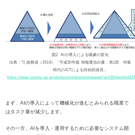
図2 AIの導入による職豪の変化
出典：*1 総務省（2018）「平成30年版 情報通信白書：第1部 特集
時代のICTによる持続的成長」
https://www.soumu.go.jp/johotsusintokei/whitepaper/ja/h30/html/nd14
まず、AIの導入によって機械化が進むとみられる職業で
はタスク量が減少します。
その一方、AIを導入・運用するために必要なシステム開