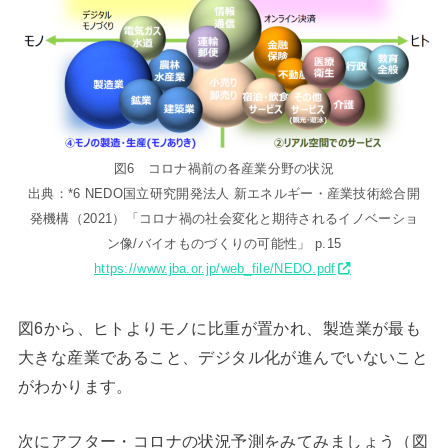
図6 コロナ禍前の各産業分野の状況
出典：*6 NEDO国立研究開発法人 新エネルギー・産業技術総合開
発機構（2021）「コロナ禍の社会変化と期待されるイノベーショ
ン像/バイオものづくりの可能性」 p.15
https://www.jba.or.jp/web_file/NEDO.pdf
図6から、ヒトよりモノに比重が置かれ、製造業が最も
大きな産業であること、デジタル化が進んでいないこと
がわかります。
次にアフター・コロナの状況予測をみてみましょう（図