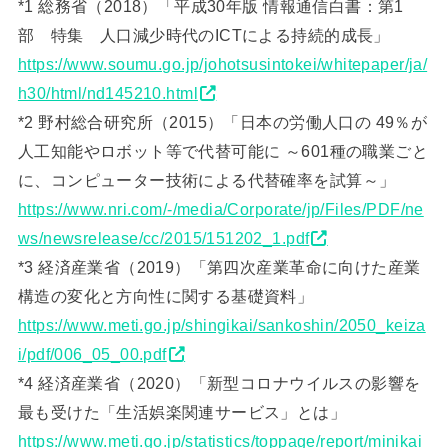
*1 総務省（2018）「平成30年版 情報通信白書：第1
部 特集 人口減少時代のICTによる持続的成長」
https://www.soumu.go.jp/johotsusintokei/whitepaper/ja/
h30/html/nd145210.html
*2 野村総合研究所（2015）「日本の労働人口の 49％が
人工知能やロボット等で代替可能に ～601種の職業ごと
に、コンピューター技術による代替確率を試算～」
https://www.nri.com/-/media/Corporate/jp/Files/PDF/ne
ws/newsrelease/cc/2015/151202_1.pdf
*3 経済産業省（2019）「第四次産業革命に向けた産業
構造の変化と方向性に関する基礎資料」
https://www.meti.go.jp/shingikai/sankoshin/2050_keiza
i/pdf/006_05_00.pdf
*4 経済産業省（2020）「新型コロナウイルスの影響を
最も受けた「生活娯楽関連サービス」とは」
https://www.meti.go.jp/statistics/toppage/report/minikai