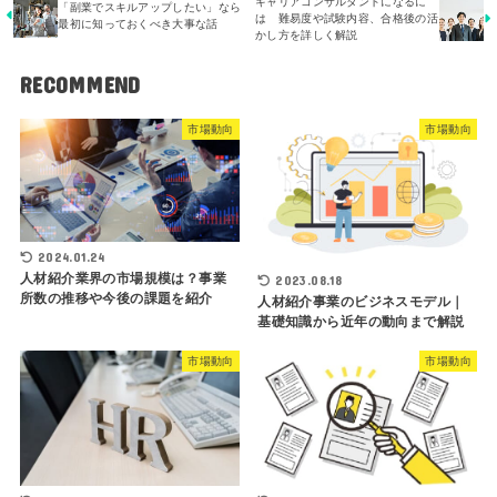
キャリアコンサルタントになるに
「副業でスキルアップしたい」なら
は 難易度や試験内容、合格後の活
最初に知っておくべき大事な話
かし方を詳しく解説
RECOMMEND
市場動向
市場動向
2024.01.24
人材紹介業界の市場規模は？事業
2023.08.18
所数の推移や今後の課題を紹介
人材紹介事業のビジネスモデル｜
基礎知識から近年の動向まで解説
市場動向
市場動向