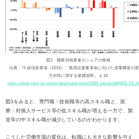
図3 職業別就業者のシェアの推移
出典：*3 経済産業省（2019）「第四次産業革命に向けた産業構造の
方向性に関する基礎資料」 p.18
https://www.meti.go.jp/shingikai/sankoshin/2050_keizai/pdf/006_05_0
図3をみると、専門職・技術職等の高スキル職と、医
療・対個人サービス等の低スキル職が増える一方で、製
造等の中スキル職が減少しているのがわかります。
こうした労働市場の変化は、転職にも大きな影響を与え