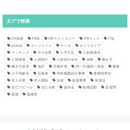
タグで検索
DX推進
FIRE
HRテクノロジー
HRテック
IT化
pickup
エージェント
ゲンキ
セミリタイア
マッチング
中小企業
人手不足
人材最適化
人材派遣
人材紹介
人材紹介会社
傾聴
働き方
働き方改革
免許
労働市場
同一労働同一賃金
審査
少子高齢化
応募者
有料職業紹介事業
業務効率化
求人企業
求人開拓
法律
派遣事業
派遣法
自己アピール
自己分析
資本金
転職活動
逆質問
面接
面接官