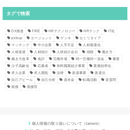
タグで検索
DX推進
FIRE
HRテクノロジー
HRテック
IT化
pickup
エージェント
ゲンキ
セミリタイア
マッチング
中小企業
人手不足
人材最適化
人材派遣
人材紹介
人材紹介会社
傾聴
働き方
働き方改革
免許
労働市場
同一労働同一賃金
審査
少子高齢化
応募者
有料職業紹介事業
業務効率化
求人企業
求人開拓
法律
派遣事業
派遣法
自己アピール
自己分析
資本金
転職活動
逆質問
面接
面接官
個人情報の取り扱いについて（tameni）