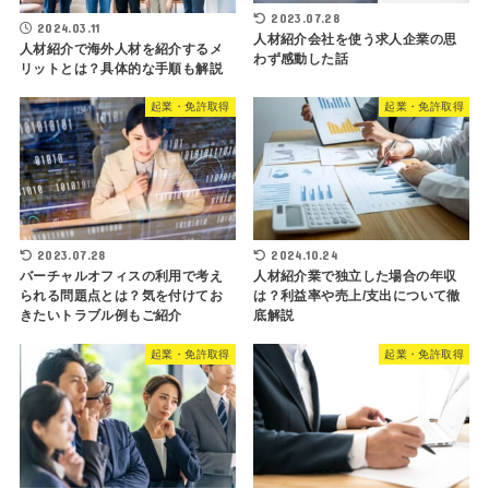
2023.07.28
2024.03.11
人材紹介会社を使う求人企業の思
人材紹介で海外人材を紹介するメ
わず感動した話
リットとは？具体的な手順も解説
起業・免許取得
起業・免許取得
2023.07.28
2024.10.24
バーチャルオフィスの利用で考え
人材紹介業で独立した場合の年収
られる問題点とは？気を付けてお
は？利益率や売上/支出について徹
きたいトラブル例もご紹介
底解説
起業・免許取得
起業・免許取得