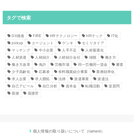
タグで検索
DX推進
FIRE
HRテクノロジー
HRテック
IT化
pickup
エージェント
ゲンキ
セミリタイア
マッチング
中小企業
人手不足
人材最適化
人材派遣
人材紹介
人材紹介会社
傾聴
働き方
働き方改革
免許
労働市場
同一労働同一賃金
審査
少子高齢化
応募者
有料職業紹介事業
業務効率化
求人企業
求人開拓
法律
派遣事業
派遣法
自己アピール
自己分析
資本金
転職活動
逆質問
面接
面接官
個人情報の取り扱いについて（tameni）