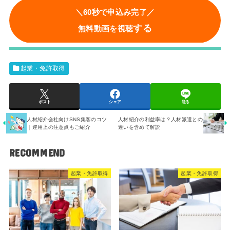
＼60秒で申込み完了／
する
無料動画を視聴
起業・免許取得
ポスト
シェア
送る
人材紹介会社向けSNS集客のコツ
人材紹介の利益率は？人材派遣との
｜運用上の注意点もご紹介
違いを含めて解説
RECOMMEND
起業・免許取得
起業・免許取得