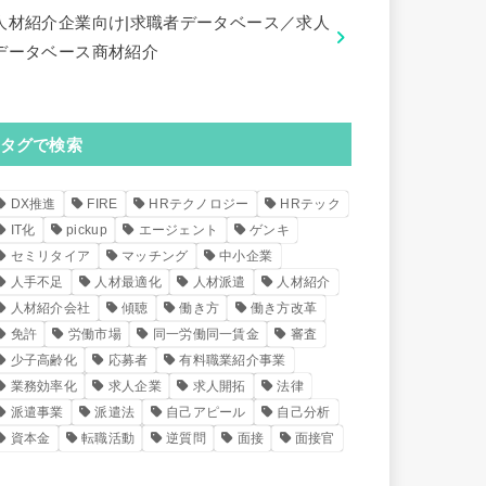
人材紹介企業向け|求職者データベース／求人
データベース商材紹介
タグで検索
DX推進
FIRE
HRテクノロジー
HRテック
IT化
pickup
エージェント
ゲンキ
セミリタイア
マッチング
中小企業
人手不足
人材最適化
人材派遣
人材紹介
人材紹介会社
傾聴
働き方
働き方改革
免許
労働市場
同一労働同一賃金
審査
少子高齢化
応募者
有料職業紹介事業
業務効率化
求人企業
求人開拓
法律
派遣事業
派遣法
自己アピール
自己分析
資本金
転職活動
逆質問
面接
面接官