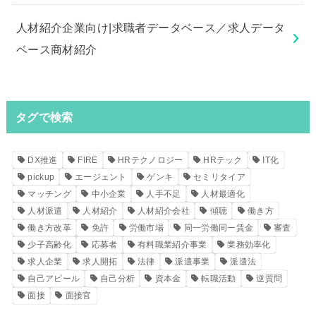
人材紹介企業向け|求職者データベース／求人データ
ベース商材紹介
タグで検索
DX推進
FIRE
HRテクノロジー
HRテック
IT化
pickup
エージェント
ゲンキ
セミリタイア
マッチング
中小企業
人手不足
人材最適化
人材派遣
人材紹介
人材紹介会社
傾聴
働き方
働き方改革
免許
労働市場
同一労働同一賃金
審査
少子高齢化
応募者
有料職業紹介事業
業務効率化
求人企業
求人開拓
法律
派遣事業
派遣法
自己アピール
自己分析
資本金
転職活動
逆質問
面接
面接官