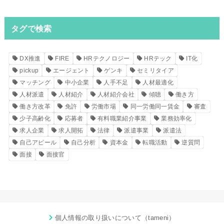
タグで検索
DX推進
FIRE
HRテクノロジー
HRテック
IT化
pickup
エージェント
ゲンキ
セミリタイア
マッチング
中小企業
人手不足
人材最適化
人材派遣
人材紹介
人材紹介会社
傾聴
働き方
働き方改革
免許
労働市場
同一労働同一賃金
審査
少子高齢化
応募者
有料職業紹介事業
業務効率化
求人企業
求人開拓
法律
派遣事業
派遣法
自己アピール
自己分析
資本金
転職活動
逆質問
面接
面接官
個人情報の取り扱いについて（tameni）