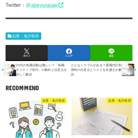
Twitter：
@abeyuralaw
起業・免許取得
ポスト
シェア
送る
20代の転職活動は難しい？「転職
どんなトラブルがある？退職代行利
ネイティブ世代」の動向と注意点を
用時の注意点とリスクを弁護士が解
詳しく解説
説
RECOMMEND
起業・免許取得
起業・免許取得