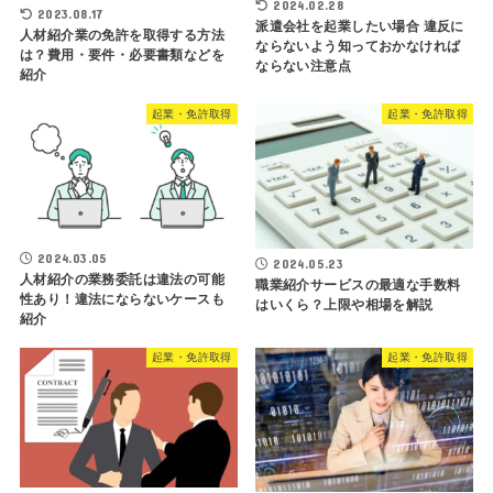
2024.02.28
2023.08.17
派遣会社を起業したい場合 違反に
人材紹介業の免許を取得する方法
ならないよう知っておかなければ
は？費用・要件・必要書類などを
ならない注意点
紹介
起業・免許取得
起業・免許取得
2024.03.05
2024.05.23
人材紹介の業務委託は違法の可能
職業紹介サービスの最適な手数料
性あり！違法にならないケースも
はいくら？上限や相場を解説
紹介
起業・免許取得
起業・免許取得