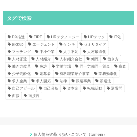
タグで検索
DX推進
FIRE
HRテクノロジー
HRテック
IT化
pickup
エージェント
ゲンキ
セミリタイア
マッチング
中小企業
人手不足
人材最適化
人材派遣
人材紹介
人材紹介会社
傾聴
働き方
働き方改革
免許
労働市場
同一労働同一賃金
審査
少子高齢化
応募者
有料職業紹介事業
業務効率化
求人企業
求人開拓
法律
派遣事業
派遣法
自己アピール
自己分析
資本金
転職活動
逆質問
面接
面接官
個人情報の取り扱いについて（tameni）