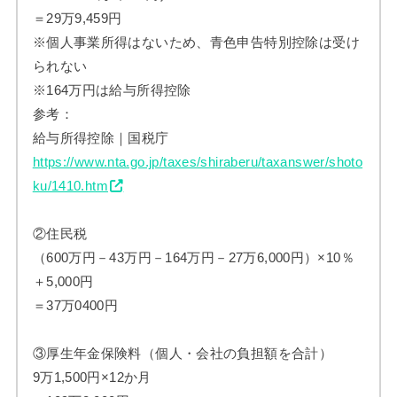
＝29万9,459円
※個人事業所得はないため、青色申告特別控除は受け
られない
※164万円は給与所得控除
参考：
給与所得控除｜国税庁
https://www.nta.go.jp/taxes/shiraberu/taxanswer/shoto
ku/1410.htm
②住民税
（600万円－43万円－164万円－27万6,000円）×10％
＋5,000円
＝37万0400円
③厚生年金保険料（個人・会社の負担額を合計）
9万1,500円×12か月