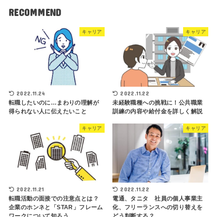
RECOMMEND
キャリア
キャリア
2022.11.24
2022.11.22
転職したいのに…まわりの理解が
未経験職種への挑戦に！公共職業
得られない人に伝えたいこと
訓練の内容や給付金を詳しく解説
キャリア
キャリア
2022.11.21
2022.11.22
転職活動の面接での注意点とは？
電通、タニタ 社員の個人事業主
企業のホンネと「STAR」フレーム
化、フリーランスへの切り替えを
ワークについて知ろう
どう判断する？