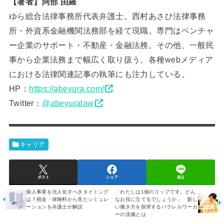
【著者】阿部 由羅
ゆら総合法律事務所代表弁護士。西村あさひ法律事務
所・外資系金融機関法務部を経て現職。専門はベンチャ
ー企業のサポート・不動産・金融法務。その他、一般民
事から企業法務まで幅広く取り扱う。各種webメディア
における法律関連記事の執筆にも注力している。
HP：
https://abeyura.com/
Twitter：
@abeyuralaw
キャリア
ポスト
シェア
送る
個人事業を法人化すべきタイミング
「わたしは1個のコップです。どん
は？税金・保険料から見たシミュレ
なお役に立てるでしょうか」 新し
ーションを弁護士が解説
い働き方を探求するパラレルワーカ
ーの流儀とは