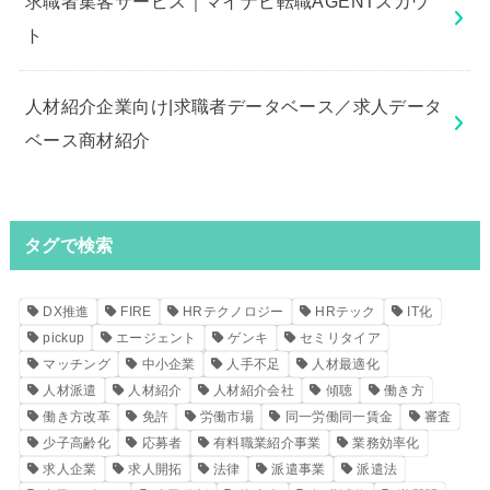
求職者集客サービス｜マイナビ転職AGENTスカウ
ト
人材紹介企業向け|求職者データベース／求人データ
ベース商材紹介
タグで検索
DX推進
FIRE
HRテクノロジー
HRテック
IT化
pickup
エージェント
ゲンキ
セミリタイア
マッチング
中小企業
人手不足
人材最適化
人材派遣
人材紹介
人材紹介会社
傾聴
働き方
働き方改革
免許
労働市場
同一労働同一賃金
審査
少子高齢化
応募者
有料職業紹介事業
業務効率化
求人企業
求人開拓
法律
派遣事業
派遣法