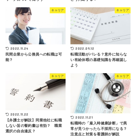
キャリア
キャリア
2022.11.24
2022.09.12
民間企業から公務員への転職は可
転職活動がバレる？意外に知らな
能？
い有給休暇の基礎知識を再確認し
よう
キャリア
キャリア
2022.11.22
2022.11.21
【弁護士が解説】同業他社に転職
転職時の「雇入時健康診断」で異
しない旨の誓約書は有効？ 職業
常が見つかったら不採用になる？
選択の自由違反？
注意点と対策を看護師が解説