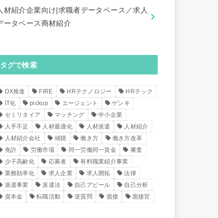
人材紹介企業向け|求職者データベース／求人
データベース商材紹介
タグで検索
DX推進
FIRE
HRテクノロジー
HRテック
IT化
pickup
エージェント
ゲンキ
セミリタイア
マッチング
中小企業
人手不足
人材最適化
人材派遣
人材紹介
人材紹介会社
傾聴
働き方
働き方改革
免許
労働市場
同一労働同一賃金
審査
少子高齢化
応募者
有料職業紹介事業
業務効率化
求人企業
求人開拓
法律
派遣事業
派遣法
自己アピール
自己分析
資本金
転職活動
逆質問
面接
面接官