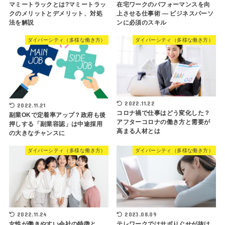
マミートラックとは?マミートラッ
在宅ワークのパフォーマンスを向
クのメリットとデメリット、対処
上させる仕事術 — ビジネスパーソ
法を解説
ンに必須のスキル
ダイバーシティ（多様な働き方）
ダイバーシティ（多様な働き方）
2022.11.22
2022.11.21
コロナ禍で仕事はどう変化した？
副業OKで定着率アップ？政府も後
アフターコロナの働き方と需要が
押しする「副業容認」は中途採用
高まる人材とは
の大きなチャンスに
ダイバーシティ（多様な働き方）
ダイバーシティ（多様な働き方）
2022.11.24
2023.08.09
女性が働きやすい会社の特徴と
テレワークではサボりぐせが抜け