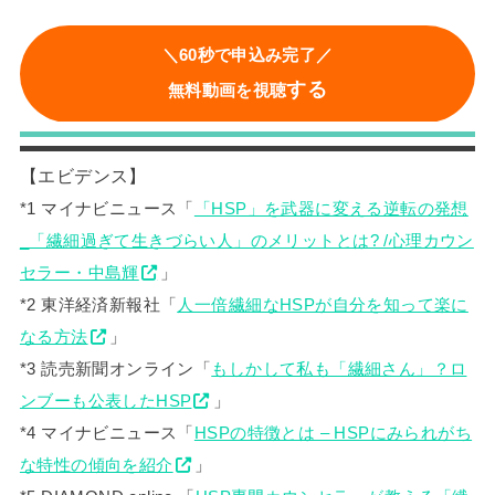
＼60秒で申込み完了／
する
無料動画を視聴
【エビデンス】
*1 マイナビニュース「
「HSP」を武器に変える逆転の発想
_「繊細過ぎて生きづらい人」のメリットとは? /心理カウン
セラー・中島輝
」
*2 東洋経済新報社「
人一倍繊細なHSPが自分を知って楽に
なる方法
」
*3 読売新聞オンライン「
もしかして私も「繊細さん」？ロ
ンブーも公表したHSP
」
*4 マイナビニュース「
HSPの特徴とは – HSPにみられがち
な特性の傾向を紹介
」