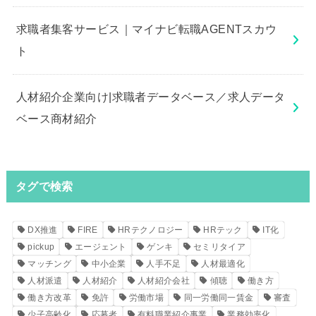
求職者集客サービス｜マイナビ転職AGENTスカウ
ト
人材紹介企業向け|求職者データベース／求人データ
ベース商材紹介
タグで検索
DX推進
FIRE
HRテクノロジー
HRテック
IT化
pickup
エージェント
ゲンキ
セミリタイア
マッチング
中小企業
人手不足
人材最適化
人材派遣
人材紹介
人材紹介会社
傾聴
働き方
働き方改革
免許
労働市場
同一労働同一賃金
審査
少子高齢化
応募者
有料職業紹介事業
業務効率化