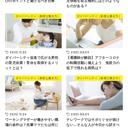
びのポイントと避けるべき仕事
児休暇を取る権利にはどのような
ものがある？
ダイバーシティ（多様な働き方）
ダイバーシティ（多様な働き方）
2022.11.22
2023.08.09
ダイバーシティ促進で広がる男性
【看護師が解説】アフターコロナ
の育児休業！育休を取得するメリ
の転職活動に備えよう 免疫力の
ットとは？
低下で現れる病気は？
ダイバーシティ（多様な働き方）
ダイバーシティ（多様な働き方）
2022.11.24
2023.08.09
ワーキングマザーが働きやすい職
テレワークではサボりぐせが抜け
場の条件は？先輩ママたちは何に
ない…そんな人が今日から試すべ