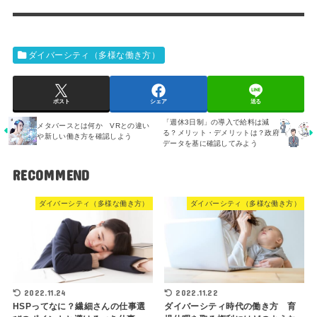
ダイバーシティ（多様な働き方）
ポスト
シェア
送る
「週休3日制」の導入で給料は減
メタバースとは何か VRとの違い
る？メリット・デメリットは？政府
や新しい働き方を確認しよう
データを基に確認してみよう
RECOMMEND
ダイバーシティ（多様な働き方）
ダイバーシティ（多様な働き方）
2022.11.24
2022.11.22
HSPってなに？繊細さんの仕事選
ダイバーシティ時代の働き方 育