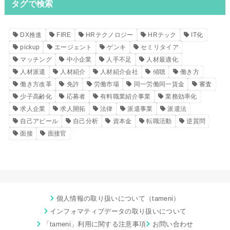
タグで検索
DX推進
FIRE
HRテクノロジー
HRテック
IT化
pickup
エージェント
ゲンキ
セミリタイア
マッチング
中小企業
人手不足
人材最適化
人材派遣
人材紹介
人材紹介会社
傾聴
働き方
働き方改革
免許
労働市場
同一労働同一賃金
審査
少子高齢化
応募者
有料職業紹介事業
業務効率化
求人企業
求人開拓
法律
派遣事業
派遣法
自己アピール
自己分析
資本金
転職活動
逆質問
面接
面接官
個人情報の取り扱いについて（tameni）
インフォマティブデータの取り扱いについて
「tameni」利用に関する注意事項
お問い合わせ