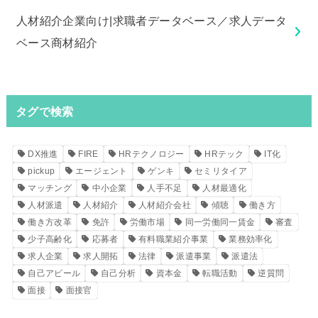
人材紹介企業向け|求職者データベース／求人データ
ベース商材紹介
タグで検索
DX推進
FIRE
HRテクノロジー
HRテック
IT化
pickup
エージェント
ゲンキ
セミリタイア
マッチング
中小企業
人手不足
人材最適化
人材派遣
人材紹介
人材紹介会社
傾聴
働き方
働き方改革
免許
労働市場
同一労働同一賃金
審査
少子高齢化
応募者
有料職業紹介事業
業務効率化
求人企業
求人開拓
法律
派遣事業
派遣法
自己アピール
自己分析
資本金
転職活動
逆質問
面接
面接官