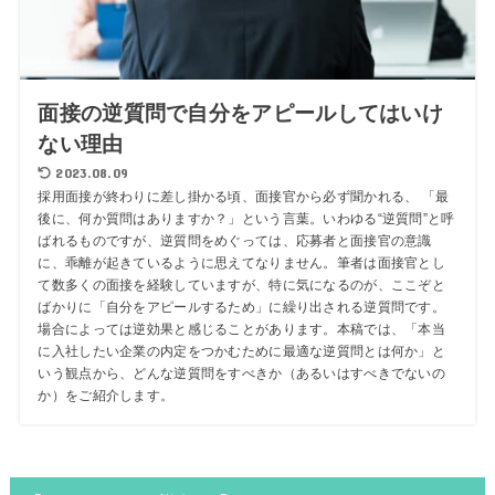
面接の逆質問で自分をアピールしてはいけ
ない理由
2023.08.09
採用面接が終わりに差し掛かる頃、面接官から必ず聞かれる、 「最
後に、何か質問はありますか？」という言葉。いわゆる“逆質問”と呼
ばれるものですが、逆質問をめぐっては、応募者と面接官の意識
に、乖離が起きているように思えてなりません。筆者は面接官とし
て数多くの面接を経験していますが、特に気になるのが、ここぞと
ばかりに「自分をアピールするため」に繰り出される逆質問です。
場合によっては逆効果と感じることがあります。本稿では、「本当
に入社したい企業の内定をつかむために最適な逆質問とは何か」と
いう観点から、どんな逆質問をすべきか（あるいはすべきでないの
か）をご紹介します。