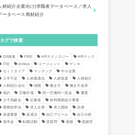
人材紹介企業向け|求職者データベース／求人
データベース商材紹介
タグで検索
DX推進
FIRE
HRテクノロジー
HRテック
IT化
pickup
エージェント
ゲンキ
セミリタイア
マッチング
中小企業
人手不足
人材最適化
人材派遣
人材紹介
人材紹介会社
傾聴
働き方
働き方改革
免許
労働市場
同一労働同一賃金
審査
少子高齢化
応募者
有料職業紹介事業
業務効率化
求人企業
求人開拓
法律
派遣事業
派遣法
自己アピール
自己分析
資本金
転職活動
逆質問
面接
面接官