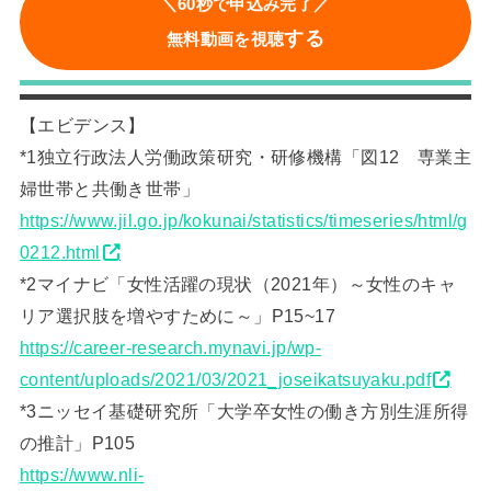
＼60秒で申込み完了／
する
無料動画を視聴
【エビデンス】
*1独立行政法人労働政策研究・研修機構「図12 専業主
婦世帯と共働き世帯」
https://www.jil.go.jp/kokunai/statistics/timeseries/html/g
0212.html
*2マイナビ「女性活躍の現状（2021年）～女性のキャ
リア選択肢を増やすために～」P15~17
https://career-research.mynavi.jp/wp-
content/uploads/2021/03/2021_joseikatsuyaku.pdf
*3ニッセイ基礎研究所「大学卒女性の働き方別生涯所得
の推計」P105
https://www.nli-