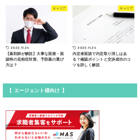
キャリア
キャリア
2022.11.24
2022.11.24
【薬剤師が解説】大事な面接・面
内定者面談で内定取り消しはあ
談時の花粉症対策、予防薬の選び
る？確認ポイントと交渉成功のコ
方は？
ツを詳しく解説
【 エージェント様向け 】