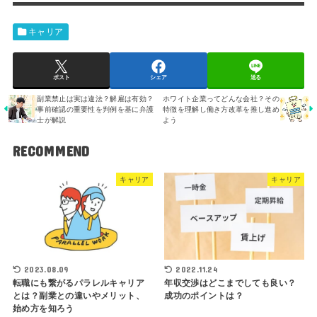
キャリア
ポスト
シェア
送る
副業禁止は実は違法？解雇は有効？
ホワイト企業ってどんな会社？その
事前確認の重要性を判例を基に弁護
特徴を理解し働き方改革を推し進め
士が解説
よう
RECOMMEND
キャリア
キャリア
2023.08.09
2022.11.24
転職にも繋がるパラレルキャリア
年収交渉はどこまでしても良い？
とは？副業との違いやメリット、
成功のポイントは？
始め方を知ろう