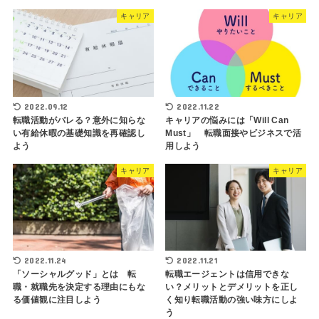
キャリア
キャリア
2022.09.12
2022.11.22
転職活動がバレる？意外に知らな
キャリアの悩みには「Will Can
い有給休暇の基礎知識を再確認し
Must」 転職面接やビジネスで活
よう
用しよう
キャリア
キャリア
2022.11.24
2022.11.21
「ソーシャルグッド」とは 転
転職エージェントは信用できな
職・就職先を決定する理由にもな
い？メリットとデメリットを正し
る価値観に注目しよう
く知り転職活動の強い味方にしよ
う