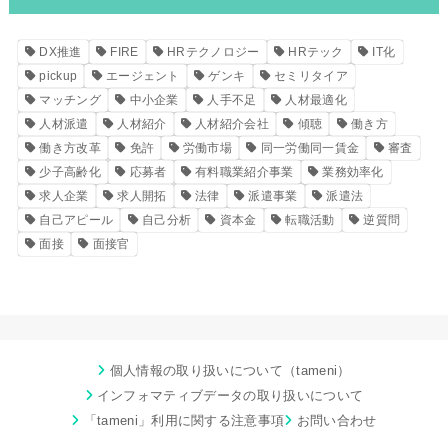
DX推進
FIRE
HRテクノロジー
HRテック
IT化
pickup
エージェント
ゲンキ
セミリタイア
マッチング
中小企業
人手不足
人材最適化
人材派遣
人材紹介
人材紹介会社
傾聴
働き方
働き方改革
免許
労働市場
同一労働同一賃金
審査
少子高齢化
応募者
有料職業紹介事業
業務効率化
求人企業
求人開拓
法律
派遣事業
派遣法
自己アピール
自己分析
資本金
転職活動
逆質問
面接
面接官
個人情報の取り扱いについて（tameni）
インフォマティブデータの取り扱いについて
「tameni」利用に関する注意事項
お問い合わせ