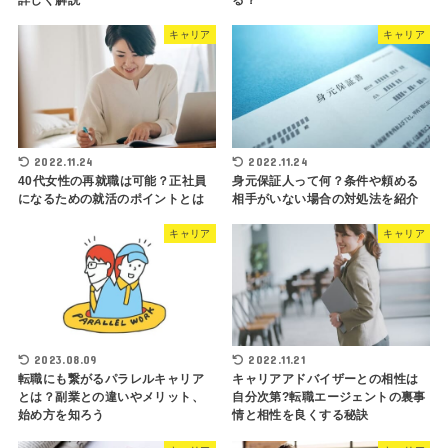
キャリア
キャリア
2022.11.24
2022.11.24
40代女性の再就職は可能？正社員
身元保証人って何？条件や頼める
になるための就活のポイントとは
相手がいない場合の対処法を紹介
キャリア
キャリア
2023.08.09
2022.11.21
転職にも繋がるパラレルキャリア
キャリアアドバイザーとの相性は
とは？副業との違いやメリット、
自分次第?転職エージェントの裏事
始め方を知ろう
情と相性を良くする秘訣