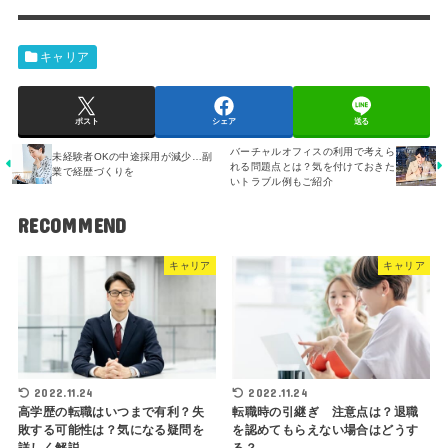
キャリア
ポスト
シェア
送る
バーチャルオフィスの利用で考えら
未経験者OKの中途採用が減少…副
れる問題点とは？気を付けておきた
業で経歴づくりを
いトラブル例もご紹介
RECOMMEND
キャリア
キャリア
2022.11.24
2022.11.24
高学歴の転職はいつまで有利？失
転職時の引継ぎ 注意点は？退職
敗する可能性は？気になる疑問を
を認めてもらえない場合はどうす
詳しく解説
る？