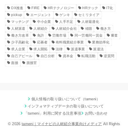
DX推進
FIRE
HRテクノロジー
HRテック
IT化
pickup
エージェント
ゲンキ
セミリタイア
マッチング
中小企業
人手不足
人材最適化
人材派遣
人材紹介
人材紹介会社
傾聴
働き方
働き方改革
免許
労働市場
同一労働同一賃金
審査
少子高齢化
応募者
有料職業紹介事業
業務効率化
求人企業
求人開拓
法律
派遣事業
派遣法
自己アピール
自己分析
資本金
転職活動
逆質問
面接
面接官
個人情報の取り扱いについて（tameni）
インフォマティブデータの取り扱いについて
「tameni」利用に関する注意事項
お問い合わせ
© 2026
tameni｜マイナビの人材紹介事業向けメディア
All Rights