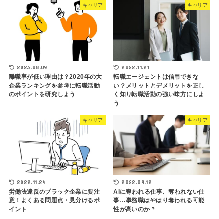
キャリア
キャリア
2023.08.09
2022.11.21
離職率が低い理由は？2020年の大
転職エージェントは信用できな
企業ランキングを参考に転職活動
い？メリットとデメリットを正し
のポイントを研究しよう
く知り転職活動の強い味方にしよ
う
キャリア
キャリア
2022.11.24
2022.09.12
労働法違反のブラック企業に要注
AIに奪われる仕事、奪われない仕
意！よくある問題点・見分けるポ
事…事務職はやはり奪われる可能
イント
性が高いのか？