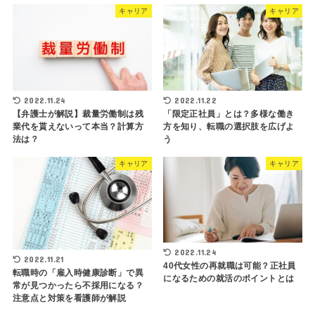
キャリア
キャリア
2022.11.24
2022.11.22
【弁護士が解説】裁量労働制は残
「限定正社員」とは？多様な働き
業代を貰えないって本当？計算方
方を知り、転職の選択肢を広げよ
法は？
う
キャリア
キャリア
2022.11.24
2022.11.21
40代女性の再就職は可能？正社員
転職時の「雇入時健康診断」で異
になるための就活のポイントとは
常が見つかったら不採用になる？
注意点と対策を看護師が解説