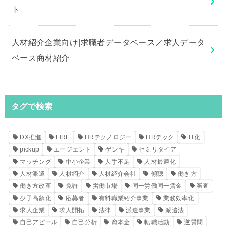
ト
人材紹介企業向け|求職者データベース／求人データ
ベース商材紹介
タグで検索
DX推進
FIRE
HRテクノロジー
HRテック
IT化
pickup
エージェント
ゲンキ
セミリタイア
マッチング
中小企業
人手不足
人材最適化
人材派遣
人材紹介
人材紹介会社
傾聴
働き方
働き方改革
免許
労働市場
同一労働同一賃金
審査
少子高齢化
応募者
有料職業紹介事業
業務効率化
求人企業
求人開拓
法律
派遣事業
派遣法
自己アピール
自己分析
資本金
転職活動
逆質問