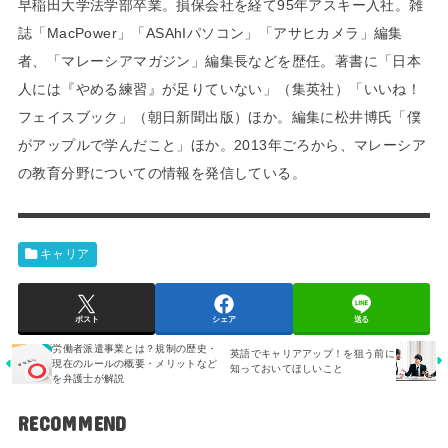
早稲田大学法学部卒業。損保会社を経て95年アスキー入社。雑
誌「MacPower」「ASAhIパソコン」「アサヒカメラ」編集
者、「マレーシアマガジン」編集長などを歴任。著書に「日本
人には『やめる練習』が足りていない」（集英社）「いいね！
フェイスブック」（朝日新聞出版）ほか。編集に松井博氏「僕
がアップルで学んだこと」ほか。2013年ごろから、マレーシア
の教育分野についての情報を発信している。
キャリア
ポスト
シェア
送る
労働者派遣事業とは？規制の歴史・
英語でキャリアアップ！を狙う前に
現在のルールの概要・メリットなど
知っておいてほしいこと
を弁護士が解説
RECOMMEND