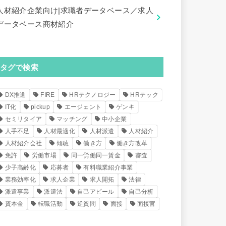
人材紹介企業向け|求職者データベース／求人
データベース商材紹介
タグで検索
DX推進
FIRE
HRテクノロジー
HRテック
IT化
pickup
エージェント
ゲンキ
セミリタイア
マッチング
中小企業
人手不足
人材最適化
人材派遣
人材紹介
人材紹介会社
傾聴
働き方
働き方改革
免許
労働市場
同一労働同一賃金
審査
少子高齢化
応募者
有料職業紹介事業
業務効率化
求人企業
求人開拓
法律
派遣事業
派遣法
自己アピール
自己分析
資本金
転職活動
逆質問
面接
面接官