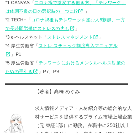
*1 CANVAS「
コロナ禍で激変する働き方、「テレワーク」
は体調不良の日の選択肢の一つに!?
」
*2 TECH+「
コロナ禍後もテレワークを望む人9割超、一方
で長時間労働にストレスの声も
」
*3 e-ヘルスネット「
ストレスマネジメント
」
*4 厚生労働省「
ストレ スチェック制度導入マニュアル
」P1
*5 厚生労働省「
テレワークにおけるメンタルヘルス対策の
ための手引き
」P7、P9
【著者】髙橋 めぐみ
求人情報メディア・人材紹介等の総合的な人
材サービスを提供するプライム市場上場企業
（元 東証1部）に勤務。在職中に250社以上