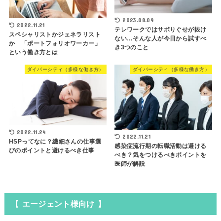
2023.08.09
2022.11.21
テレワークではサボりぐせが抜け
スペシャリストかジェネラリスト
ない…そんな人が今日から試すべ
か 「ポートフォリオワーカー」
き3つのこと
という働き方とは
ダイバーシティ（多様な働き方）
ダイバーシティ（多様な働き方）
2022.11.24
2022.11.21
HSPってなに？繊細さんの仕事選
感染症流行期の転職活動は避ける
びのポイントと避けるべき仕事
べき？気をつけるべきポイントを
医師が解説
【 エージェント様向け 】