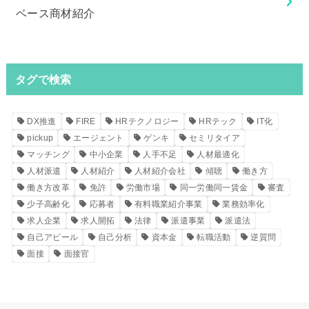
ベース商材紹介
タグで検索
DX推進
FIRE
HRテクノロジー
HRテック
IT化
pickup
エージェント
ゲンキ
セミリタイア
マッチング
中小企業
人手不足
人材最適化
人材派遣
人材紹介
人材紹介会社
傾聴
働き方
働き方改革
免許
労働市場
同一労働同一賃金
審査
少子高齢化
応募者
有料職業紹介事業
業務効率化
求人企業
求人開拓
法律
派遣事業
派遣法
自己アピール
自己分析
資本金
転職活動
逆質問
面接
面接官