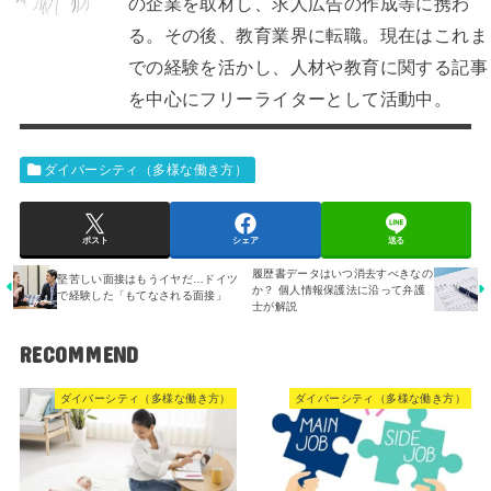
の企業を取材し、求人広告の作成等に携わ
る。その後、教育業界に転職。現在はこれま
での経験を活かし、人材や教育に関する記事
を中心にフリーライターとして活動中。
ダイバーシティ（多様な働き方）
ポスト
シェア
送る
履歴書データはいつ消去すべきなの
堅苦しい面接はもうイヤだ…ドイツ
か？ 個人情報保護法に沿って弁護
で経験した「もてなされる面接」
士が解説
RECOMMEND
ダイバーシティ（多様な働き方）
ダイバーシティ（多様な働き方）