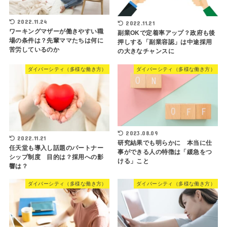
2022.11.24
2022.11.21
ワーキングマザーが働きやすい職
副業OKで定着率アップ？政府も後
場の条件は？先輩ママたちは何に
押しする「副業容認」は中途採用
苦労しているのか
の大きなチャンスに
ダイバーシティ（多様な働き方）
ダイバーシティ（多様な働き方）
2023.08.09
2022.11.21
研究結果でも明らかに 本当に仕
任天堂も導入し話題のパートナー
事ができる人の特徴は「緩急をつ
シップ制度 目的は？採用への影
ける」こと
響は？
ダイバーシティ（多様な働き方）
ダイバーシティ（多様な働き方）