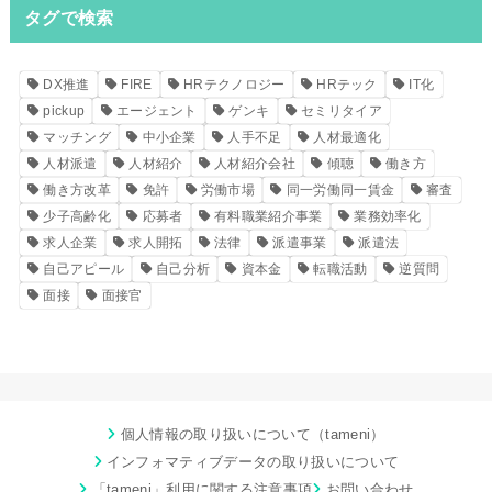
タグで検索
DX推進
FIRE
HRテクノロジー
HRテック
IT化
pickup
エージェント
ゲンキ
セミリタイア
マッチング
中小企業
人手不足
人材最適化
人材派遣
人材紹介
人材紹介会社
傾聴
働き方
働き方改革
免許
労働市場
同一労働同一賃金
審査
少子高齢化
応募者
有料職業紹介事業
業務効率化
求人企業
求人開拓
法律
派遣事業
派遣法
自己アピール
自己分析
資本金
転職活動
逆質問
面接
面接官
個人情報の取り扱いについて（tameni）
インフォマティブデータの取り扱いについて
「tameni」利用に関する注意事項
お問い合わせ