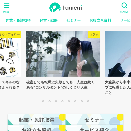
MENU
SEARCH
起業・免許取得
経営・戦略
セミナー
お役立ち資料
サービ
コラム
コラム
、人生は続く
大企業から中小・ベンチャー・スタートアッ
やめていく人
じり人生
プに転職した人が気を付けなければならない
はない
こと
1
2
3
4
5
6
7
8