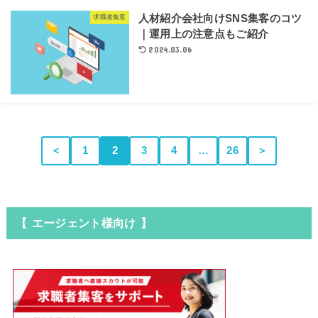
人材紹介会社向けSNS集客のコツ
求職者集客
｜運用上の注意点もご紹介
2024.03.06
＜
1
2
3
4
…
26
＞
【 エージェント様向け 】