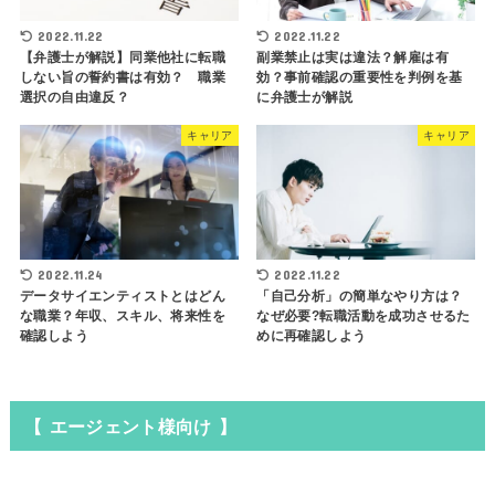
2022.11.22
2022.11.22
【弁護士が解説】同業他社に転職
副業禁止は実は違法？解雇は有
しない旨の誓約書は有効？ 職業
効？事前確認の重要性を判例を基
選択の自由違反？
に弁護士が解説
キャリア
キャリア
2022.11.24
2022.11.22
データサイエンティストとはどん
「自己分析」の簡単なやり方は？
な職業？年収、スキル、将来性を
なぜ必要?転職活動を成功させるた
確認しよう
めに再確認しよう
【 エージェント様向け 】