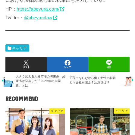
における法律関連記事の執筆にも注力している。
HP：
https://abeyura.com/
Twitter：
@abeyuralaw
キャリア
ポスト
シェア
送る
大きく変わる人材市場の将来像 経
子育てをしながら働く女性の転職
産省が発表した「2025年の崖問
どう会社を選ぶ？注意点は？
題」とは
RECOMMEND
キャリア
キャリア