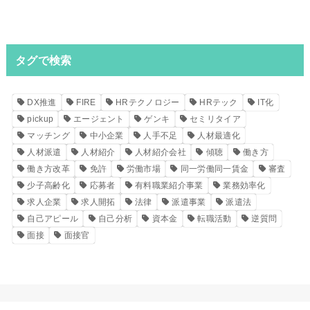
タグで検索
DX推進
FIRE
HRテクノロジー
HRテック
IT化
pickup
エージェント
ゲンキ
セミリタイア
マッチング
中小企業
人手不足
人材最適化
人材派遣
人材紹介
人材紹介会社
傾聴
働き方
働き方改革
免許
労働市場
同一労働同一賃金
審査
少子高齢化
応募者
有料職業紹介事業
業務効率化
求人企業
求人開拓
法律
派遣事業
派遣法
自己アピール
自己分析
資本金
転職活動
逆質問
面接
面接官