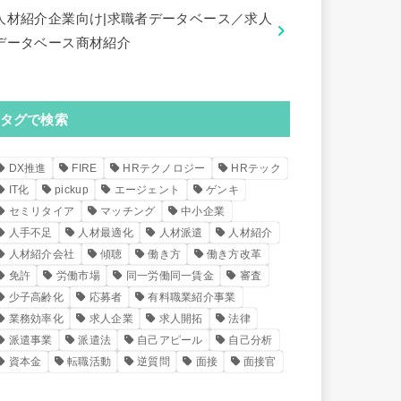
人材紹介企業向け|求職者データベース／求人
データベース商材紹介
タグで検索
DX推進
FIRE
HRテクノロジー
HRテック
IT化
pickup
エージェント
ゲンキ
セミリタイア
マッチング
中小企業
人手不足
人材最適化
人材派遣
人材紹介
人材紹介会社
傾聴
働き方
働き方改革
免許
労働市場
同一労働同一賃金
審査
少子高齢化
応募者
有料職業紹介事業
業務効率化
求人企業
求人開拓
法律
派遣事業
派遣法
自己アピール
自己分析
資本金
転職活動
逆質問
面接
面接官