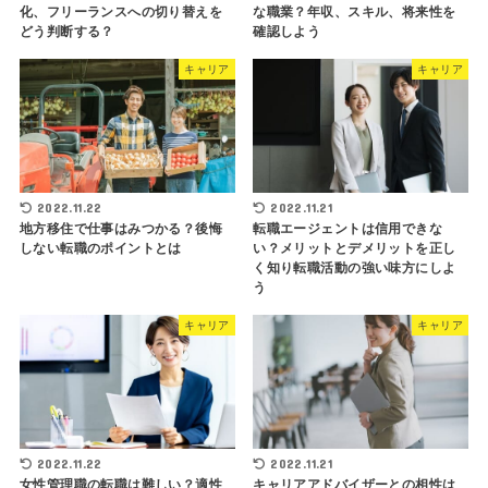
化、フリーランスへの切り替えを
な職業？年収、スキル、将来性を
どう判断する？
確認しよう
キャリア
キャリア
2022.11.22
2022.11.21
地方移住で仕事はみつかる？後悔
転職エージェントは信用できな
しない転職のポイントとは
い？メリットとデメリットを正し
く知り転職活動の強い味方にしよ
う
キャリア
キャリア
2022.11.22
2022.11.21
女性管理職の転職は難しい？適性
キャリアアドバイザーとの相性は