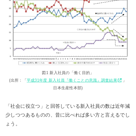
図1 新入社員の「働く目的」
(出所：「
平成31年度 新入社員『働くことの意識』調査結果
」
日本生産性本部)
「社会に役立つ」と回答している新入社員の数は近年減
少しつつあるものの、昔に比べれば多い方と言えるでし
ょう。