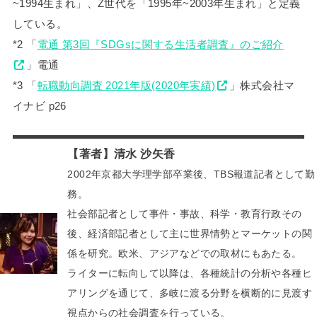
~1994生まれ」、Z世代を「1995年~2003年生まれ」と定義
している。
*2 「
電通 第3回『SDGsに関する生活者調査』のご紹介
」電通
*3 「
転職動向調査 2021年版(2020年実績)
」株式会社マ
イナビ p26
【著者】清水 沙矢香
2002年京都大学理学部卒業後、TBS報道記者として勤
務。
社会部記者として事件・事故、科学・教育行政その
後、経済部記者として主に世界情勢とマーケットの関
係を研究。欧米、アジアなどでの取材にもあたる。
ライターに転向して以降は、各種統計の分析や各種ヒ
アリングを通じて、多岐に渡る分野を横断的に見渡す
視点からの社会調査を行っている。