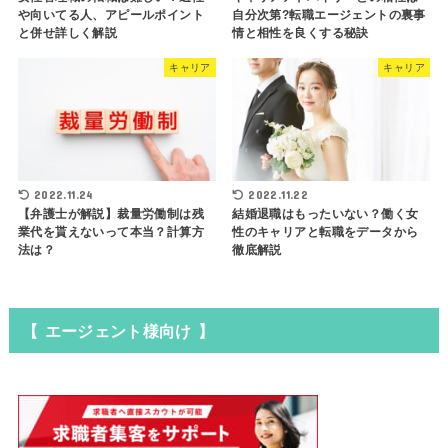
や向いてる人、アピールポイント
自分次第?転職エージェントの裏事
と併せ詳しく解説
情と相性を良くする秘訣
キャリア
キャリア
2022.11.24
2022.11.22
【弁護士が解説】裁量労働制は残
結婚退職はもったいない？働く女
業代を貰えないって本当？計算方
性のキャリアと転職をデータから
法は？
徹底解説
【 エージェント様向け 】