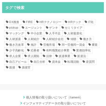
タグで検索
DX推進
FIRE
HRテクノロジー
HRテック
IT化
pickup
エージェント
ゲンキ
セミリタイア
マッチング
中小企業
人手不足
人材最適化
人材派遣
人材紹介
人材紹介会社
傾聴
働き方
働き方改革
免許
労働市場
同一労働同一賃金
審査
少子高齢化
応募者
有料職業紹介事業
業務効率化
求人企業
求人開拓
法律
派遣事業
派遣法
自己アピール
自己分析
資本金
転職活動
逆質問
面接
面接官
個人情報の取り扱いについて（tameni）
インフォマティブデータの取り扱いについて