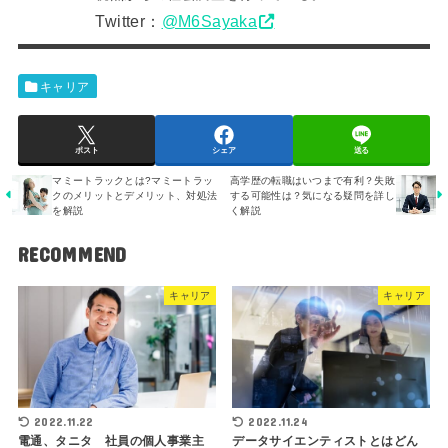
Twitter：
@M6Sayaka
キャリア
ポスト
シェア
送る
マミートラックとは?マミートラッ
高学歴の転職はいつまで有利？失敗
クのメリットとデメリット、対処法
する可能性は？気になる疑問を詳し
を解説
く解説
RECOMMEND
キャリア
キャリア
2022.11.22
2022.11.24
電通、タニタ 社員の個人事業主
データサイエンティストとはどん