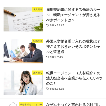
雇用契約書に関する労働法のルー
求人開拓
ル 転職エージェントが押さえる
べきポイントは？
2024.02.28
外国人労働者受け入れの現状は？
転職市場
押さえておきたいそのポテンシャ
ルと留意点
2022.11.24
転職エージェント（人材紹介）の
求人開拓
法人担当者へ企業から伝えたい4つ
のこと
2024.02.28
なぜムカつくと言われる？利用し
求職者対応・フォロー