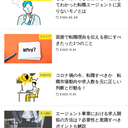
てわかった転職エージェントに足
りないモノとは
2024.02.28
面接で転職理由を伝える前にすべ
キャリア
きたった1つのこと
2022.11.24
コロナ禍の今、転職すべきか 転
転職市場
職市場動向や求人数を元に正しい
判断と行動を！
2022.11.24
エージェント事業における求人開
求人開拓
拓の方法は？必要性と意識すべき
ポイントも解説