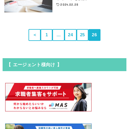
2024.02.28
＜
1
…
24
25
26
【 エージェント様向け 】