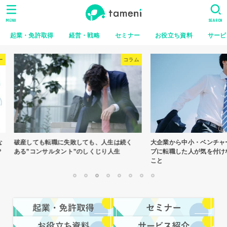
MENU
SEARCH
起業・免許取得
経営・戦略
セミナー
お役立ち資料
サービ
コラム
コラム
、人生は続く
大企業から中小・ベンチャー・スタートアッ
やめていく人
じり人生
プに転職した人が気を付けなければならない
はない
こと
1
2
3
4
5
6
7
8