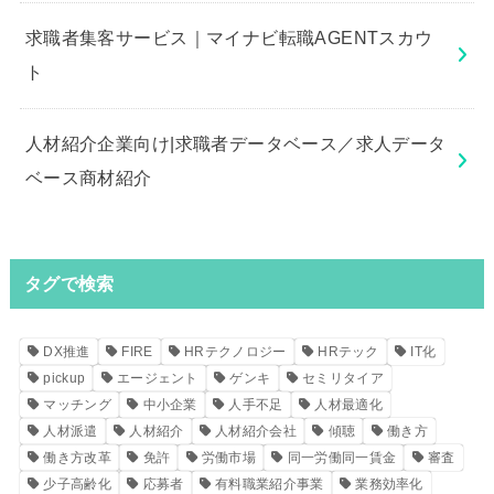
求職者集客サービス｜マイナビ転職AGENTスカウ
ト
人材紹介企業向け|求職者データベース／求人データ
ベース商材紹介
タグで検索
DX推進
FIRE
HRテクノロジー
HRテック
IT化
pickup
エージェント
ゲンキ
セミリタイア
マッチング
中小企業
人手不足
人材最適化
人材派遣
人材紹介
人材紹介会社
傾聴
働き方
働き方改革
免許
労働市場
同一労働同一賃金
審査
少子高齢化
応募者
有料職業紹介事業
業務効率化