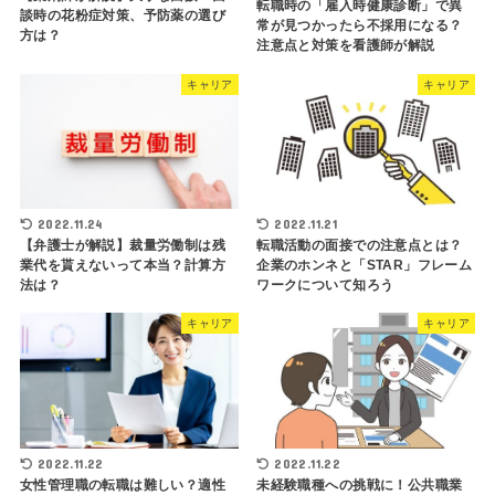
転職時の「雇入時健康診断」で異
談時の花粉症対策、予防薬の選び
常が見つかったら不採用になる？
方は？
注意点と対策を看護師が解説
キャリア
キャリア
2022.11.24
2022.11.21
【弁護士が解説】裁量労働制は残
転職活動の面接での注意点とは？
業代を貰えないって本当？計算方
企業のホンネと「STAR」フレーム
法は？
ワークについて知ろう
キャリア
キャリア
2022.11.22
2022.11.22
女性管理職の転職は難しい？適性
未経験職種への挑戦に！公共職業