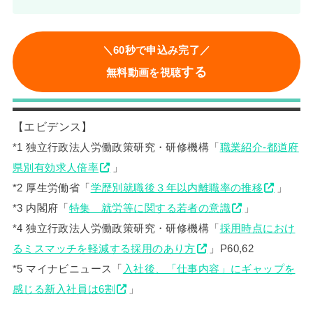
＼60秒で申込み完了／
する
無料動画を視聴
【エビデンス】
*1 独立行政法人労働政策研究・研修機構「
職業紹介-都道府
県別有効求人倍率
」
*2 厚生労働省「
学歴別就職後３年以内離職率の推移
」
*3 内閣府「
特集 就労等に関する若者の意識
」
*4 独立行政法人労働政策研究・研修機構「
採用時点におけ
るミスマッチを軽減する採用のあり方
」P60,62
*5 マイナビニュース「
入社後、「仕事内容」にギャップを
感じる新入社員は6割
」