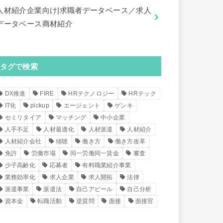
人材紹介企業向け|求職者データベース／求人
データベース商材紹介
タグで検索
DX推進
FIRE
HRテクノロジー
HRテック
IT化
pickup
エージェント
ゲンキ
セミリタイア
マッチング
中小企業
人手不足
人材最適化
人材派遣
人材紹介
人材紹介会社
傾聴
働き方
働き方改革
免許
労働市場
同一労働同一賃金
審査
少子高齢化
応募者
有料職業紹介事業
業務効率化
求人企業
求人開拓
法律
派遣事業
派遣法
自己アピール
自己分析
資本金
転職活動
逆質問
面接
面接官